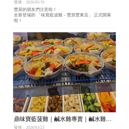
鮮雞 × 彩虹瓊食 × 創意料理，顛覆你對
發佈：2026/05/19
雞肉料理的想像！
豐原的朋友們注意啦！
全新登場的 「味賞藍波雞－豐原豐東店」 正式開幕
啦！
鼎味寶藍菠雞｜鹹水雞專賣｜鹹水雞創
業｜餐飲加盟｜餐車加盟
發佈：2026/03/23