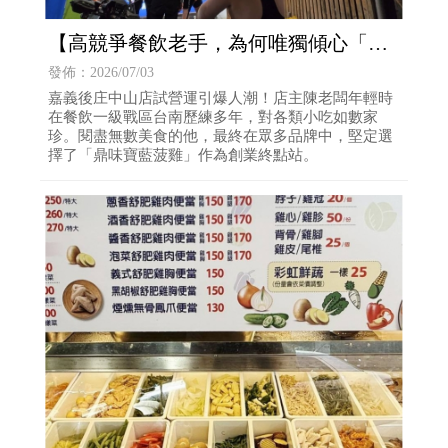
​【高競爭餐飲老手，為何唯獨傾心「鼎
味寶藍菠雞」？】鹹水雞推薦｜健康餐
發佈：2026/07/03
便當推薦
​嘉義後庄中山店試營運引爆人潮！店主陳老闆年輕時
在餐飲一級戰區台南歷練多年，對各類小吃如數家
珍。閱盡無數美食的他，最終在眾多品牌中，堅定選
擇了「鼎味寶藍菠雞」作為創業終點站。