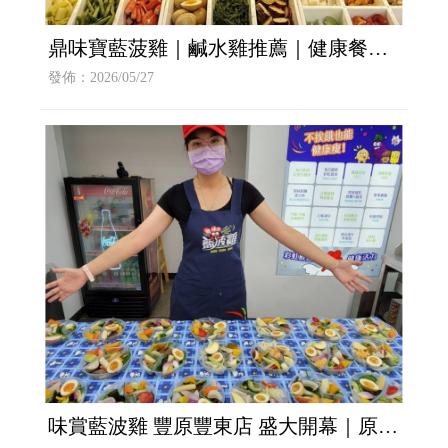
鼎味寶藍菠雞｜鹹水雞推薦｜健康餐便
當推薦｜最賺錢的加盟推薦
發佈：2026/05/27
味賞藍波雞 豐原豐東店 盛大開幕｜原味