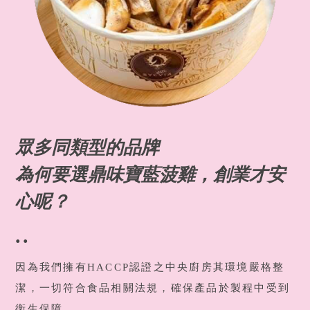
眾多同類型的品牌
為何要選鼎味寶藍菠雞，創業才安
心呢？
..
因為我們擁有HACCP認證之中央廚房其環境嚴格整
潔，一切符合食品相關法規，確保產品於製程中受到
衛生保障。