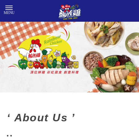
鹹水雞
新竹鹹水雞
竹北鹹水雞
‘ About Us ’
竹南鹹水雞
鹹水雞加盟
..